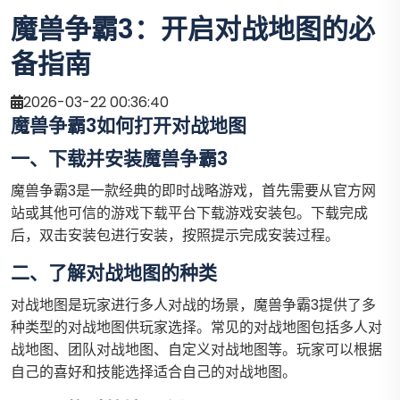
魔兽争霸3：开启对战地图的必
备指南
2026-03-22 00:36:40
魔兽争霸3如何打开对战地图
一、下载并安装魔兽争霸3
魔兽争霸3是一款经典的即时战略游戏，首先需要从官方网
站或其他可信的游戏下载平台下载游戏安装包。下载完成
后，双击安装包进行安装，按照提示完成安装过程。
二、了解对战地图的种类
对战地图是玩家进行多人对战的场景，魔兽争霸3提供了多
种类型的对战地图供玩家选择。常见的对战地图包括多人对
战地图、团队对战地图、自定义对战地图等。玩家可以根据
自己的喜好和技能选择适合自己的对战地图。