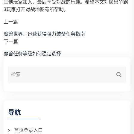
其他玩家加入，最后享受对战的乐趣。希望本文对魔兽争霸
3玩家打开对战地图有所帮助。
上一篇
魔兽世界：迅速获得强力装备任务指南
下一篇
魔兽任务等级如何稳定选择
导航
首页登录入口