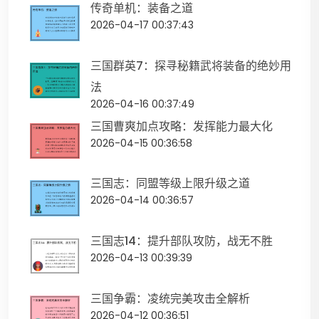
传奇单机：装备之道
2026-04-17 00:37:43
三国群英7：探寻秘籍武将装备的绝妙用
法
2026-04-16 00:37:49
三国曹爽加点攻略：发挥能力最大化
2026-04-15 00:36:58
三国志：同盟等级上限升级之道
2026-04-14 00:36:57
三国志14：提升部队攻防，战无不胜
2026-04-13 00:39:39
三国争霸：凌统完美攻击全解析
2026-04-12 00:36:51